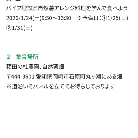
パイプ埋設と自然薯アレンジ料理を学んで食べよう
2026/1
/
24(土)9:30～13:30 ※予備日：①
1/25(日)
②
1/31(土)
２ 集合場所
額田の杜農園、自然薯畑
〒444-3601 愛知県岡崎市石原町
丸ヶ瀬
にある畑
※道沿いでパネルを立ててお待ちしております