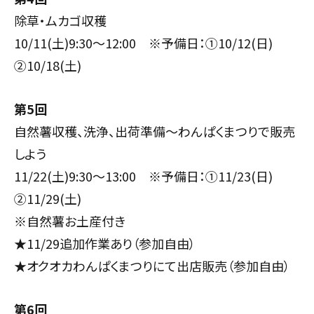
除草・ムカゴ収穫
10
/11
(土)9:30～12:00 ※予備日：①
10/12(日)
②
10/18(土)
第5回
自然薯収穫、洗浄、出荷準備～わんぱくまつりで販売
しよう
11
/
22(土)9:30～13:00 ※予備日：①
11/23(日)
②
11/29(土)
※自然薯お土産付き
★
11/29
追加作業あり（参加自由）
★オクオカわんぱくまつりにて出店販売（参加自由）
第6回