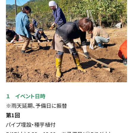
１ イベント⽇時
※雨天延期、予備日に振替
第1回
パイプ埋設・種芋植付