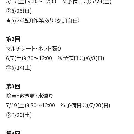
5/17(土) 9:30～12:00 ※予備日：①
5/24(土)
②
5/25(日)
★
5/24
追加作業あり（参加自由）
第2回
マルチシート・ネット張り
6
/7
(土)9:30～
12:00 ※
予備日：①
6/8(日)
②
6/14(土)
第3回
除草・敷き藁・水遣り
7
/19
(
土
)
9:30～12:00 ※予備日：①
7/20(日)
②
7/26(土)
第4回