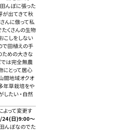
も田んぼに張った
芽が出てきて秋
さんに倣って私
でたくさんの生物
おこしをしない
ので田植えの手
のための大きな
ぼでは完全無農
物にとって居心
山間地域オクオ
の多年草栽培をや
がしたい ・自然
によって変更す
/24(日)9:00～
田んぼなのでた