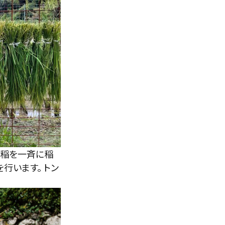
た稲を一斉に稲
行います。 トン