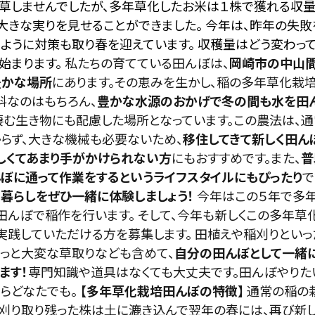
多年草しませんでしたが、多年草化したお米は１株で獲れる収
大きな実りを見せることができました。
今年は、昨年の失敗
ように対策も取り春を迎えています。 収穫量はどう変わっ
始まります。
私たちの育てている田んぼは、
岡崎市の中山
豊かな場所
にあります。その恵みを生かし、稲の多年草化栽
料なのはもちろん、
豊かな水源のおかげで冬の間も水を田
棲む生き物にも配慮した場所となっています。この農法は、
らず、大きな機械も必要ないため、
移住してきて新しく田ん
しくてあまり手がかけられない方
にもおすすめです。また、
普
ぼに通って作業をするというライフスタイルにもぴったり
で
暮らしをぜひ一緒に体験しましょう！
今年はこの５年で多
田んぼで稲作を行います。 そして、今年も新しくこの多年草
実践していただける方を募集します。 田植えや稲刈りとい
ょっと大変な草取りなども含めて、
自分の田んぼとして一緒
ます！
専門知識や道具はなくても大丈夫です。田んぼやりた
らどなたでも。
【多年草化栽培田んぼの特徴】
通常の稲の
刈り取り残った株は土に漉き込んで翌年の春には、再び新