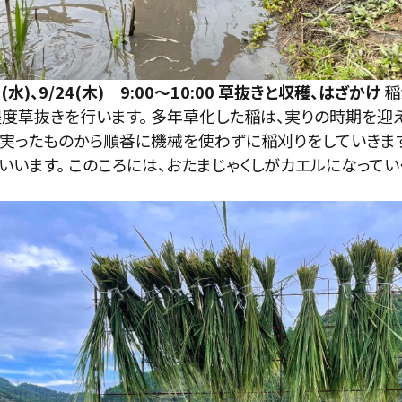
6(水)、9/24(木) 9:00～10:00
草抜きと収穫、はざかけ
稲
程度草抜きを行います。 多年草化した稲は、実りの時期を迎
、実ったものから順番に機械を使わずに稲刈りをしていきま
いいます。 このころには、おたまじゃくしがカエルになって