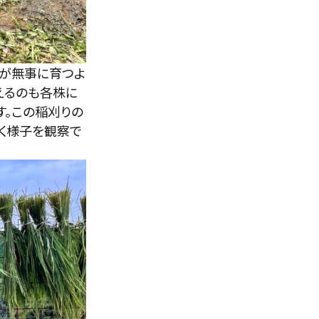
が無事に育つよ
えるのも各株に
す。この稲刈りの
いく様子を観察で