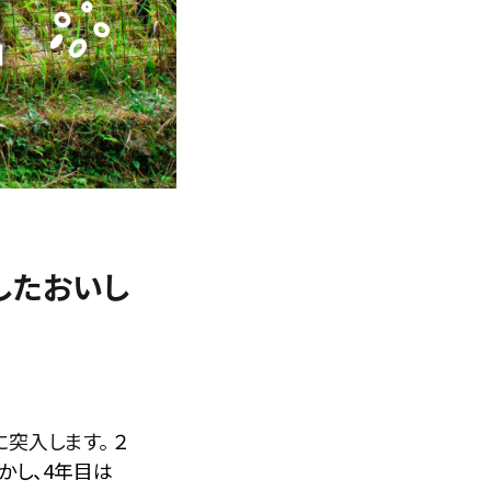
したおいし
に突入します。
２
かし、4年目は