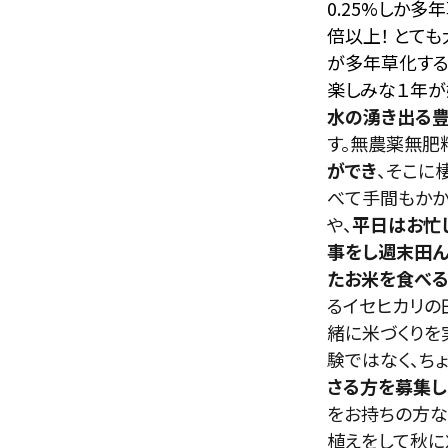
0.25%しか
倍以上！
とても
が多年草化する
楽しみな１年が
水の湧き出る
す。無農薬無肥
ができ
、そこに
べて手間もかか
や、
平日はお忙
事をし週末田ん
たお米を食べる
るイセヒカリの
緒に米づくりを
験ではなく、ち
さる方を募集し
をお持ちの方な
植えをして秋に