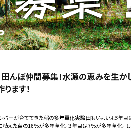
！】田んぼ仲間募集！水源の恵みを生か
作ります！
メンバーが育ててきた稲の
多年草化実験田
もいよいよ5年目
に植えた苗の16％が多年草化。３年目は7％が多年草化。 し