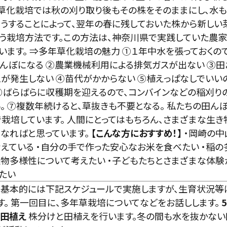
年草化栽培では秋の刈り取り後もその株をそのままにし、水
そうすることによって、翌年の春に残しておいた株から新しい
う栽培方法です。この方法は、神奈川県で実践していた農家
います。 ⇒多年草化栽培の魅力 ①１年中水を張っておくの
んぼになる ②農業機械利用による排気ガスが出ない ③田
スが発生しない ④苗代がかからない ⑤植えっぱなしでいい
⑥ばらばらに収穫期を迎えるので、コンバインなどの稲刈り
。 ⑦複数年続けると、草抜きも不要となる。 私たちの田ん
栽培しています。 人間にとってはもちろん、さまざまな生き
なればと思っています。
【こんな方におすすめ！】
・岡崎の中
えている ・自分の手で作った安心なお米を食べたい ・稲
・生物多様性について考えたい ・子どもたちとさまざまな体験
たい
】
基本的には下記スケジュールで実施しますが、生育状況等
す。
第一回目に、多年草栽培についてなどをお話しします。
5
＆田植え
株分けと田植えを行います。冬の間も水を抜かない