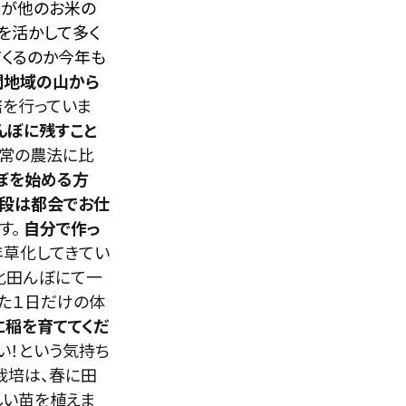
量が他のお米の
を活かして多く
てくるのか今年も
間地域の山から
培を行っていま
んぼに残すこと
通常の農法に比
ぼを始める方
段は都会でお仕
す。
自分で作っ
年草化してきてい
化田んぼにて一
った１日だけの体
に稲を育ててくだ
い！という気持ち
栽培は、春に田
しい苗を植えま