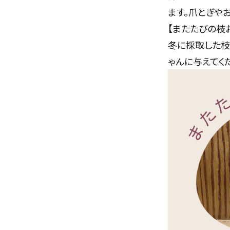
ます。
爪とぎや
【またたびの枝
冬に採取した枝
ゃんに与えてく