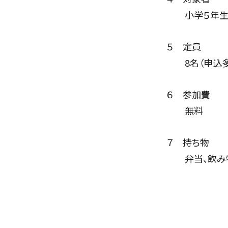
小学５年生以
５ 定員
8名（申込多数
６ 参加費
無料
７ 持ち物
弁当、飲み物