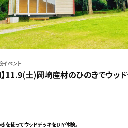
般イベント
】11.9(土)岡崎産材のひのきでウッド
きを使ってウッドデッキを
DI
Y体験
。