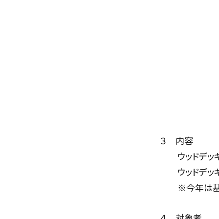
３ 内容
ウッドデッキ
ウッドデッキづ
※今年は基礎
４ 対象者