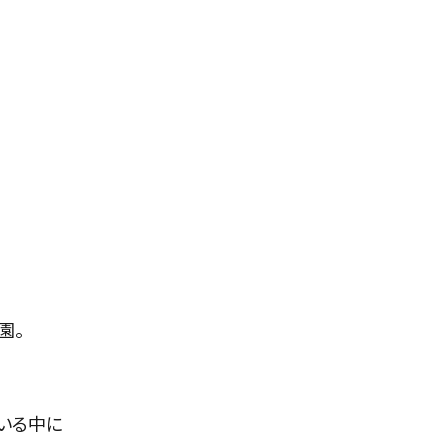
園。
いる中に