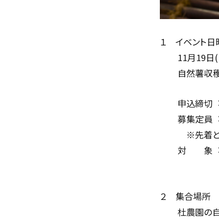
１ イベント⽇
11月19日(日) 
自然薯収穫
申込締切︓令和
募集定員︓
※先着となり
対 象︓大
小人（小
２ 集合場所
杜農園の自