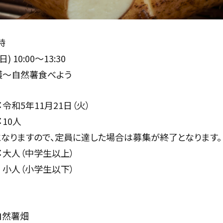
時
10:00〜13:30
～自然薯食べよう
5年11⽉21⽇（火）
10⼈
ますので、定員に達した場合は募集が終了となります。
人（中学生以上）
学生以下）
然薯畑