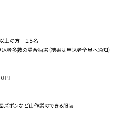
の方 １５名
数の場合抽選（結果は申込者全員へ通知）
０円
ボンなど山作業のできる服装