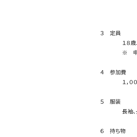
３ 定員
１８歳以上
※ 申込者多
４ 参加費
１，００
５ 服装
長袖、長ズ
６ 持ち物