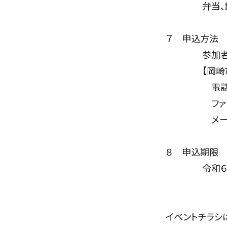
弁当、飲み
７ 申込方法
参加者の住所
【岡崎市経
電話（０５６
ファクス（０
メール（chusa
８ 申込期限
令和６年４
イベントチラシ