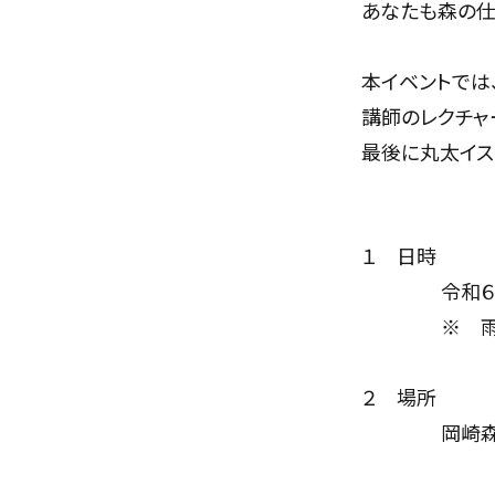
あなたも森の仕
本イベントでは
講師のレクチャ
最後に丸太イス
１ 日時
令和６年５月
※ 雨天
２ 場所
岡崎森林組