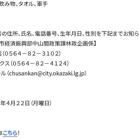
物、タオル、軍手
、氏名、電話番号、生年月日、性別を下記までお知らせ
済振興部中山間政策課林政企画係】
４－８２－３１０２）
５６４－８２－４１２４）
nkan@city.okazaki.lg.jp）
月２２日（月曜日）
は
こちら
！