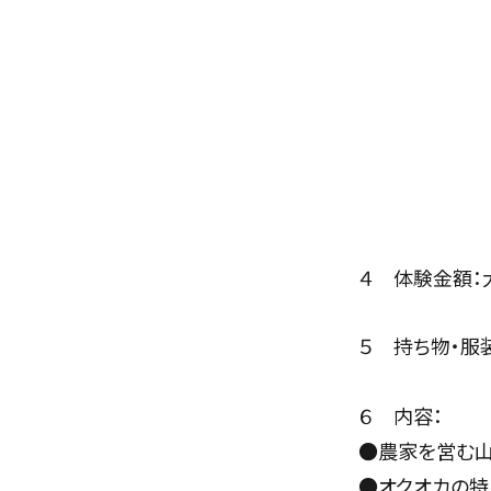
４ 体験金額：
５ 持ち物・服
６ 内容
：
●農家を営む山
●オクオカの特