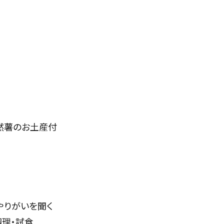
自然薯のお土産付
やりがいを聞く
理・
試食