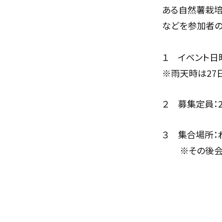
ある自然薯栽培
などを参加者の
１ イベント日
※雨天時は
27
２ 募集定員：2
３ 集合場所：
※その後会場