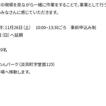
の現場を見ながら一緒に作業をすることで、事業として行
みなさんに感じていただきます。
時：
11
月
26
日（土）
10:00~13:30ごろ 事前申込み制
日（日）へ延期
0名
わん
パーク
（淡渕町字堂面
125
）
へ移動します。