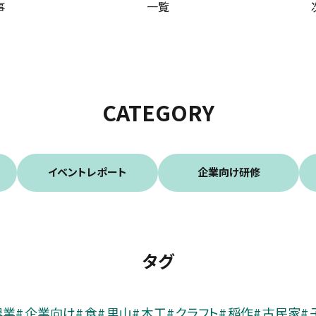
事
一覧
CATEGORY
イベントレポート
企業向け研修
タグ
農業
企業向け
食
里山
木工
クラフト
稲作
古民家