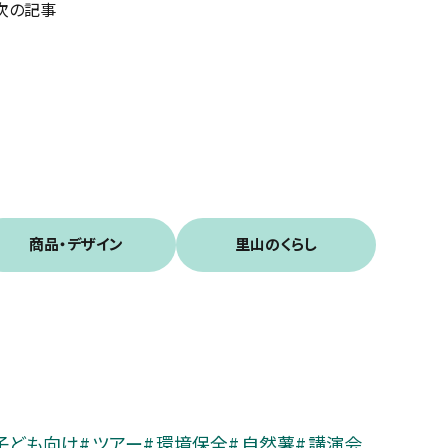
次の記事
商品・デザイン
里山のくらし
子ども向け
ツアー
環境保全
自然薯
講演会