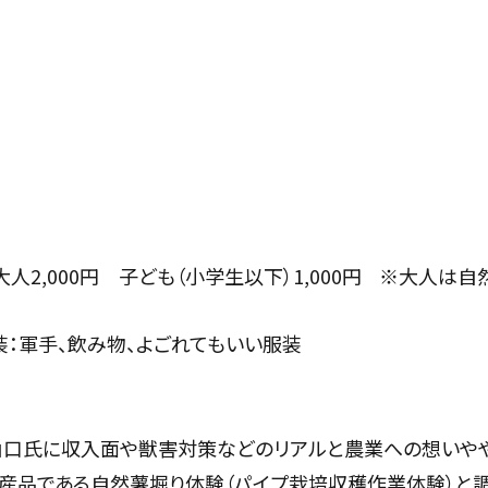
大人2,000円 子ども（小学生以下）1,000円 ※大人は
装：軍手、飲み物、よごれてもいい服装
口氏に収入面や獣害対策などのリアルと農業への想いや
産品である自然薯堀り体験（パイプ栽培収穫作業体験）と調