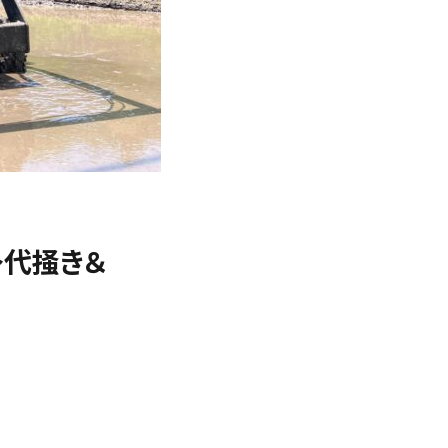
～代掻き＆