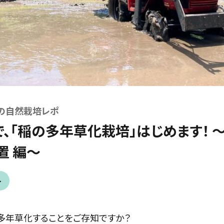
の自然栽培レポ
、「稲の多年草化栽培」はじめます！ 
置 編～
ト
多年草化することをご存知ですか？