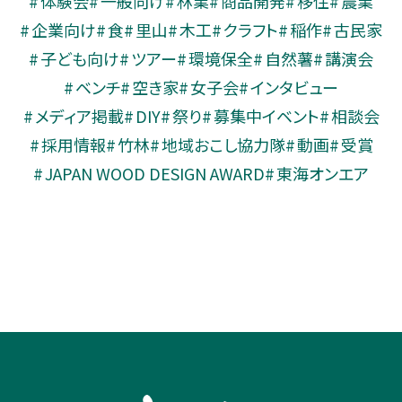
体験会
一般向け
林業
商品開発
移住
農業
企業向け
食
里山
木工
クラフト
稲作
古民家
子ども向け
ツアー
環境保全
自然薯
講演会
ベンチ
空き家
女子会
インタビュー
メディア掲載
DIY
祭り
募集中イベント
相談会
採用情報
竹林
地域おこし協力隊
動画
受賞
JAPAN WOOD DESIGN AWARD
東海オンエア